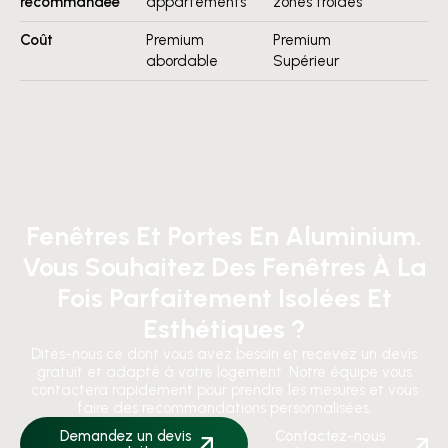
recommandée
appartements
zones froides
Coût
Premium
Premium
abordable
Supérieur
Fenêtres Et Portes En Aluminium.
Vous Souhaitez Des Fenêtres À La
Fois Parfaitement Isolées Et
Esthétiques ?
Dites-nous ce dont vous avez besoin et recevez un devis
gratuit et adapté à votre logement. Notre équipe vous
contactera rapidement pour prendre les mesures et vous
faire des recommandations personnalisées.
Demandez un devis
Contactez-nous