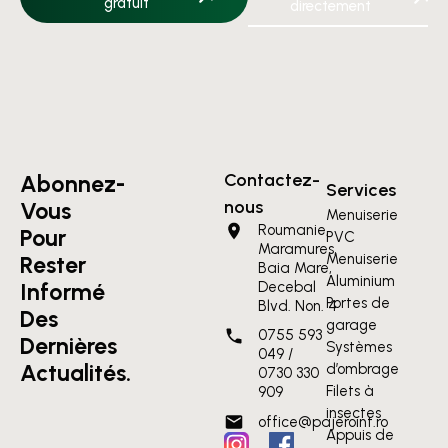
gratuit
directement
Contactez-
Abonnez-
Services
nous
Vous
Menuiserie
Roumanie,
Pour
PVC
Maramures,
Menuiserie
Rester
Baia Mare,
Aluminium
Informé
Decebal
Portes de
Blvd. Non. 4
Des
garage
0755 593
Dernières
Systèmes
049 /
Actualités.
d’ombrage
0730 330
Filets à
909
insectes
office@pajeroint.ro
Appuis de