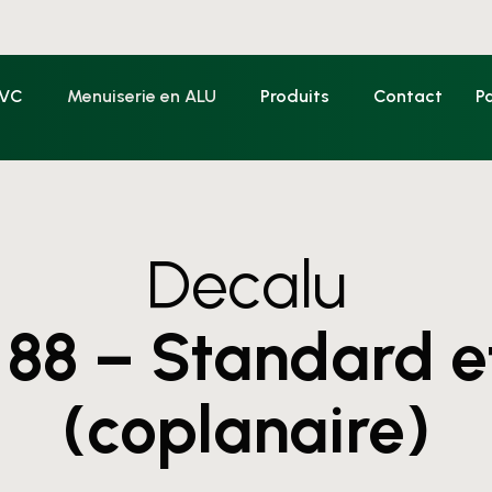
PVC
Menuiserie en ALU
Produits
Contact
P
Decalu
 88 – Standard e
(coplanaire)