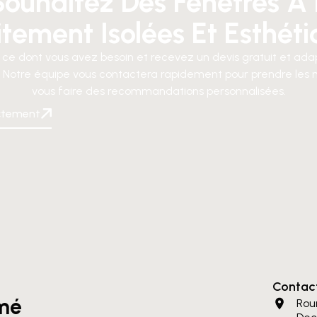
ouhaitez Des Fenêtres À 
itement Isolées Et Esthéti
 ce dont vous avez besoin et recevez un devis gratuit et ada
 Notre équipe vous contactera rapidement pour prendre les 
vous faire des recommandations personnalisées.
ctement
Contac
rmé
Rou