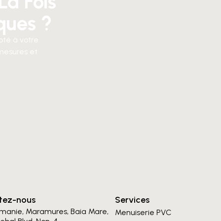
La Fois
ques ?
pté à votre
mesures et
tez-nous
Services
manie, Maramures, Baia Mare,
Menuiserie PVC