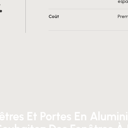
espa
e
e
Coût
Prem
êtres Et Portes En Alumin