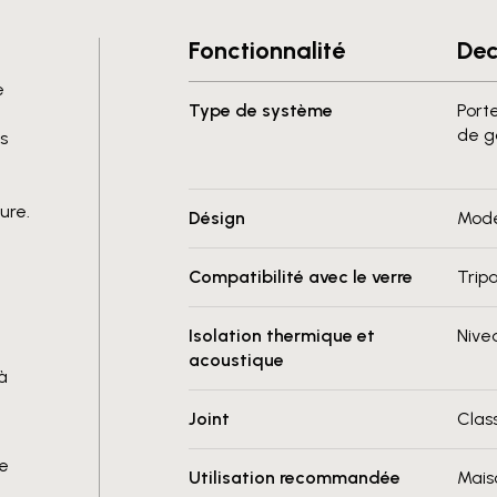
Fonctionnalité
Dec
e
Type de système
Port
de 
s
ure.
Désign
Mode
Compatibilité avec le verre
Trip
Isolation thermique et
Nive
acoustique
à
Joint
Clas
ne
Utilisation recommandée
Mais