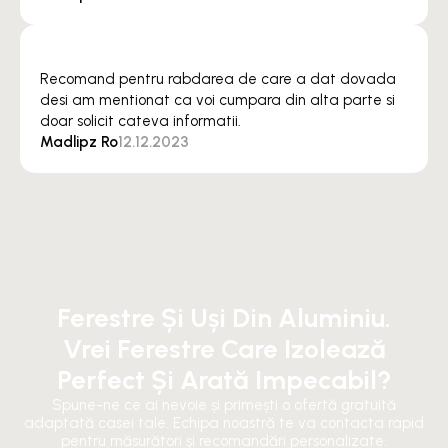
Recomand pentru rabdarea de care a dat dovada
desi am mentionat ca voi cumpara din alta parte si
doar solicit cateva informatii.
Madlipz Ro
12.12.2023
Ferestre Și Uși Din Aluminiu.
Vrei Ferestre Care Izolează
Perfect Și Arată Impecabil?
Spune-ne ce ai nevoie și primești o ofertă gratuită
adaptată casei tale. Echipa noastră te va contacta rapid
pentru măsurători și recomandări personalizate.