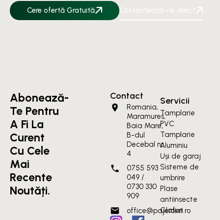
Cere ofertă Gratuită
Contactează-ne direct
Contact
Abonează-
Servicii
Romania,
Te Pentru
Tamplarie
Maramures,
A Fi La
PVC
Baia Mare,
Tamplarie
Curent
B-dul
Decebal nr.
Aluminiu
Cu Cele
4
Uși de garaj
Mai
Sisteme de
0755 593
Recente
049 /
umbrire
0730 330
Noutăți.
Plase
909
antiinsecte
Glafuri
office@pajeroint.ro