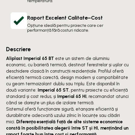
temperatură.
Raport Excelent Calitate–Cost
Opțiune ideală pentru proiecte care cer
performanță fără costuri ridicate.
Descriere
Aliplast Imperial 65 BT
este un sistem de aluminiu
economic, cu barieră termică, destinat ferestrelor și ușilor cu
deschidere clasică în construcții rezidențiale. Profilul oferă
eficiență termică corectă, design modern și compatibilitate
cu geam termoizolant dublu sau triplu. Este disponibil în
două variante:
Imperial 65 ST
, pentru proiecte cu eficiență
standard și cost redus, și
Imperial 65 HI
, recomandat atunci
când se dorește un plus de izolare termică.
Sistemul oferă funcționare sigură, etanșare eficientă și
durabilitate adecvată uzului zilnic în locuințe sau clădiri
mici.
Diferența esențială față de alte sisteme economice
constă în posibilitatea alegerii între ST și HI, menținând un
raport foarte bun între cost și performanță.