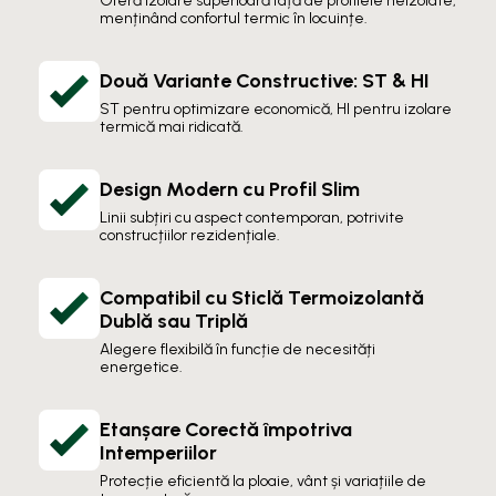
Oferă izolare superioară față de profilele neizolate,
menținând confortul termic în locuințe.
Două Variante Constructive: ST & HI
ST pentru optimizare economică, HI pentru izolare
termică mai ridicată.
Design Modern cu Profil Slim
Linii subțiri cu aspect contemporan, potrivite
construcțiilor rezidențiale.
Compatibil cu Sticlă Termoizolantă
Dublă sau Triplă
Alegere flexibilă în funcție de necesități
energetice.
Etanșare Corectă împotriva
Intemperiilor
Protecție eficientă la ploaie, vânt și variațiile de