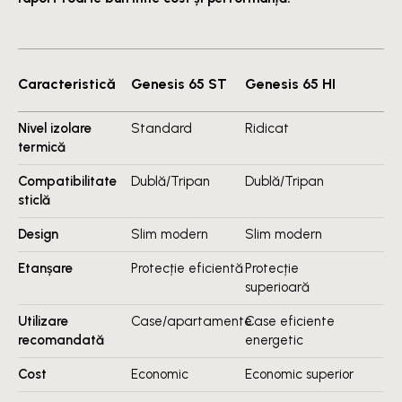
Caracteristică
Genesis 65 ST
Genesis 65 HI
Nivel izolare
Standard
Ridicat
termică
Compatibilitate
Dublă/Tripan
Dublă/Tripan
sticlă
Design
Slim modern
Slim modern
Etanșare
Protecție eficientă
Protecție
superioară
Utilizare
Case/apartamente
Case eficiente
recomandată
energetic
Cost
Economic
Economic superior