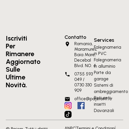
Contatto
Iscriviti
Services
Romania,
Per
Falegnameria
Maramures,
Rimanere
in PVC
Baia Mare,
Falegnameria
Aggiornato
Decebal
Blvd. NO. 4
in alluminio
Sulle
Porte da
0755 593
Ultime
garage
049 /
Novità.
0730 330
Sistemi di
909
ombreggiamento
Reti anti-
office@pajeroint.ro
insetti
Davanzali
ANPC
Termini e Condizioni
© Pajero. Tutti i diritti