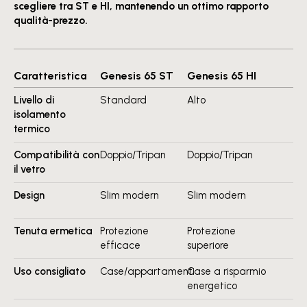
scegliere tra ST e HI, mantenendo un ottimo rapporto
qualità-prezzo.
Caratteristica
Genesis 65 ST
Genesis 65 HI
Livello di
Standard
Alto
isolamento
termico
Compatibilità con
Doppio/Tripan
Doppio/Tripan
il vetro
Design
Slim modern
Slim modern
Tenuta ermetica
Protezione
Protezione
efficace
superiore
Uso consigliato
Case/appartamenti
Case a risparmio
energetico