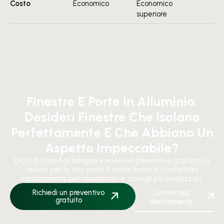
Costo
Economico
Economico
superiore
Finestre E Porte In Alluminio.
Desideri Finestre Che Isolano
Perfettamente E Che Abbiano Un
Aspetto Impeccabile?
Dicci di cosa hai bisogno e ricevi un preventivo gratuito su
misura per la tua casa. Il nostro team ti contatterà
rapidamente per misurazioni e consigli personalizzati.
Richiedi un preventivo
Contattaci
gratuito
direttamente