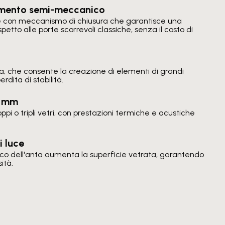
vamento semi-meccanico
e con meccanismo di chiusura che garantisce una
petto alle porte scorrevoli classiche, senza il costo di
a, che consente la creazione di elementi di grandi
rdita di stabilità.
8 mm
pi o tripli vetri, con prestazioni termiche e acustiche
i luce
ico dell'anta aumenta la superficie vetrata, garantendo
ità.